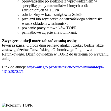
oprowadzenie po siedzibie z wprowadzeniem w
specyfikę pracy ratowników i innych osób
zatrudnionych w TOPR
odwiedziny w bazie śmigłowca Sokół
przejazd lub wycieczka do tatrzańskiego schroniska
wraz z obiadem w schronisku
poznanie pracy ratowników TOPR
pamiątkowe zdjęcie z ratownikami.
Zwycięzca aukcji może zabrać ze sobą osobę
towarzyszącą.
Oprócz dnia pełnego atrakcji czekać będzie także
zestaw gadżetów Tatrzańskiego Ochotniczego Pogotowia
Ratunkowego. Dzień odwiedzin w TOPR do ustalenia po wygraniu
aukcji.
Link do aukcji:
https://allegro.pl/oferta/dzien-z-ratownikami-topr-
13152870271