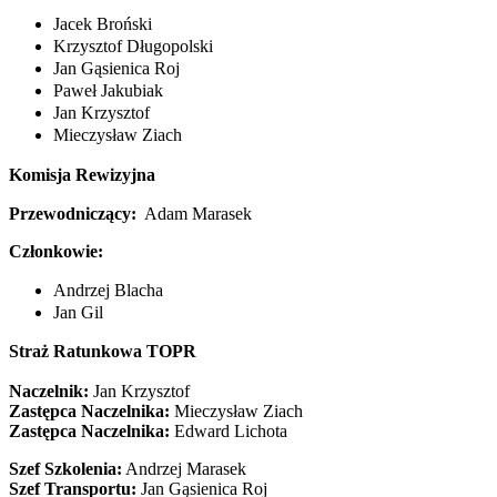
Jacek Broński
Krzysztof Długopolski
Jan Gąsienica Roj
Paweł Jakubiak
Jan Krzysztof
Mieczysław Ziach
Komisja Rewizyjna
Przewodniczący:
Adam Marasek
Członkowie:
Andrzej Blacha
Jan Gil
Straż Ratunkowa TOPR
Naczelnik:
Jan Krzysztof
Zastępca Naczelnika:
Mieczysław Ziach
Zastępca Naczelnika:
Edward Lichota
Szef Szkolenia:
Andrzej Marasek
Szef Transportu:
Jan Gąsienica Roj